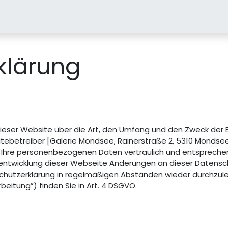
ber uns
Unsere Marken
klärung
 dieser Website über die Art, den Umfang und den Zweck de
betreiber [Galerie Mondsee, Rainerstraße 2, 5310 Mondsee
 Ihre personenbezogenen Daten vertraulich und entsprechen
rentwicklung dieser Webseite Änderungen an dieser Daten
schutzerklärung in regelmäßigen Abständen wieder durchzule
eitung”) finden Sie in Art. 4 DSGVO.